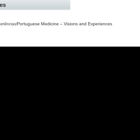
ues
Portuguese Medicine – Visions and Experiences
eriências/