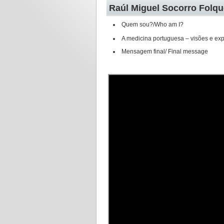
Raúl Miguel Socorro Folq
Quem sou?/
Who am I?
A medicina portuguesa – visões e exp
Mensagem final/ Final message