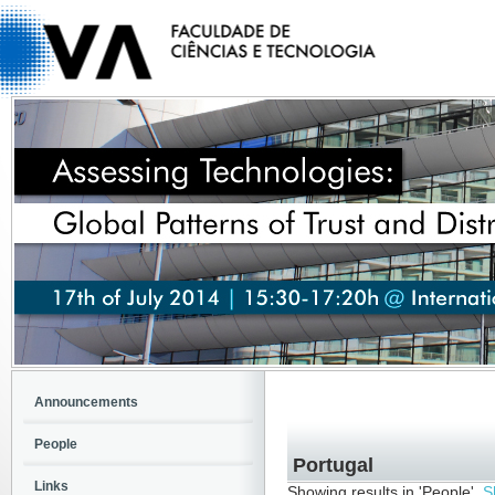
Announcements
People
Portugal
Links
Showing results in 'People'.
S