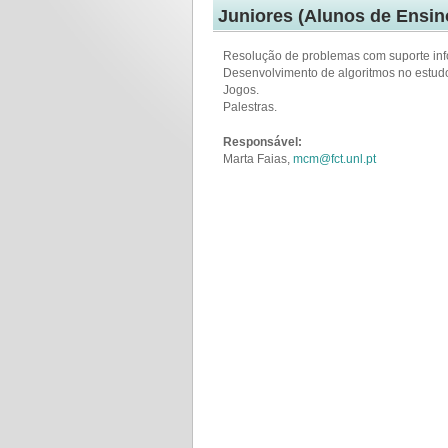
Juniores (Alunos de Ensin
Resolução de problemas com suporte inf
Desenvolvimento de algoritmos no estudo
Jogos.
Palestras.
Responsável:
Marta Faias,
mcm@fct.unl.pt