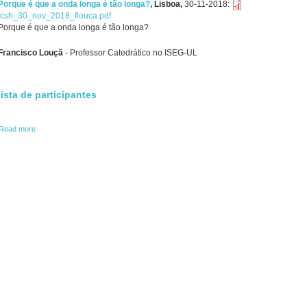
Porque é que a onda longa é tão longa?
,
Lisboa,
30-11-2018
:
fcsh_30_nov_2018_flouca.pdf
Porque é que a onda longa é tão longa?
Francisco Louçã
- Professor Catedrático no ISEG-UL
lista de participantes
Read more