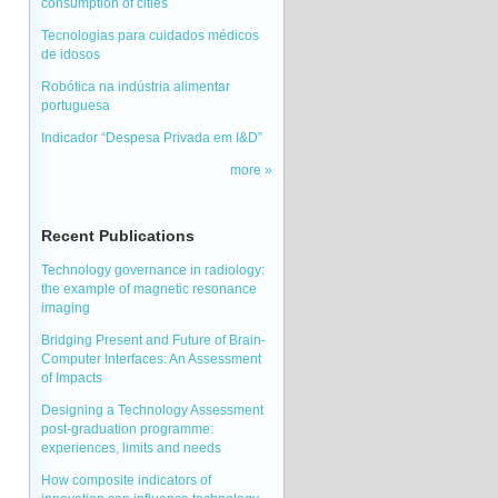
consumption of cities
Tecnologias para cuidados médicos
de idosos
Robótica na indústria alimentar
portuguesa
Indicador “Despesa Privada em I&D”
more
Recent Publications
Technology governance in radiology:
the example of magnetic resonance
imaging
Bridging Present and Future of Brain-
Computer Interfaces: An Assessment
of Impacts
Designing a Technology Assessment
post-graduation programme:
experiences, limits and needs
How composite indicators of