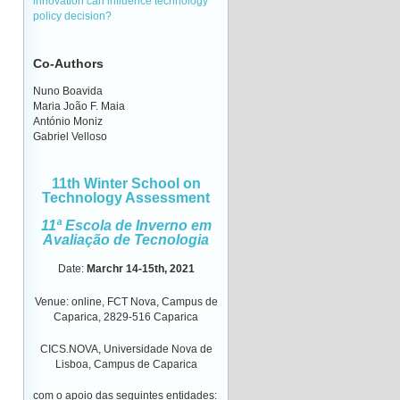
innovation can influence technology
policy decision?
Co-Authors
Nuno Boavida
Maria João F. Maia
António Moniz
Gabriel Velloso
11th Winter School on
Technology Assessment
11ª Escola de Inverno em
Avaliação de Tecnologia
Date
:
Marchr 14-15th
,
2021
Venue
: online, FCT Nova, Campus de
Caparica, 2829-516 Caparica
CICS.NOVA, Universidade Nova de
Lisboa, Campus de Caparica
com o apoio das seguintes entidades: