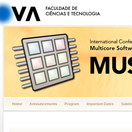
Home
Announcements
Program
Important Dates
Submi