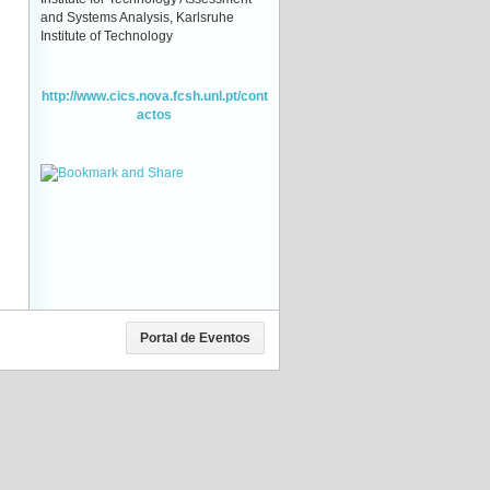
and Systems Analysis, Karlsruhe
Institute of Technology
http://www.cics.nova.fcsh.unl.pt/cont
actos
Portal de Eventos