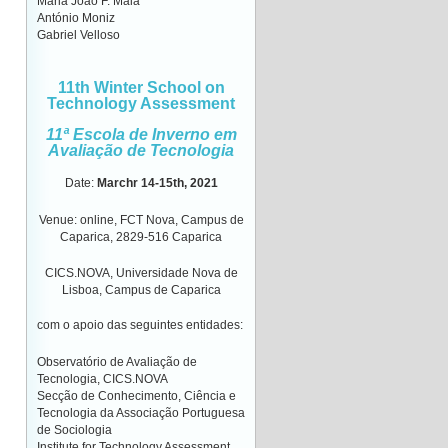
Maria João F. Maia
António Moniz
Gabriel Velloso
11th Winter School on
Technology Assessment
11ª Escola de Inverno em
Avaliação de Tecnologia
Date
:
Marchr 14-15th
,
2021
Venue
: online, FCT Nova, Campus de
Caparica, 2829-516 Caparica
CICS.NOVA, Universidade Nova de
Lisboa, Campus de Caparica
com o apoio das seguintes entidades:
Observatório de Avaliação de
Tecnologia, CICS.NOVA
Secção de Conhecimento, Ciência e
Tecnologia da Associação Portuguesa
de Sociologia
Institute for Technology Assessment