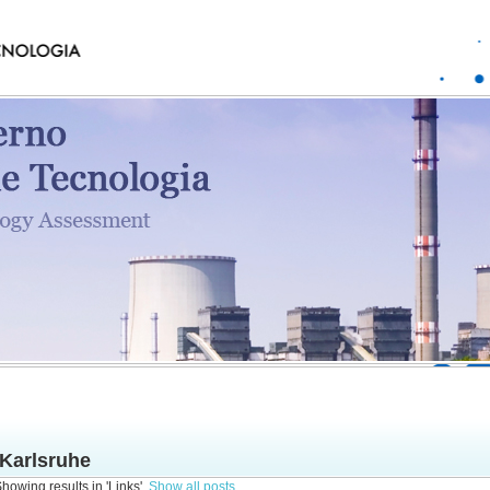
Karlsruhe
howing results in 'Links'.
Show all posts