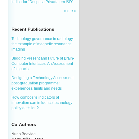
Indicador “Despesa Privada em I&D”
more
Recent Publications
Technology governance in radiology:
the example of magnetic resonance
imaging
Bridging Present and Future of Brain-
Computer Interfaces: An Assessment
of Impacts
Designing a Technology Assessment
post-graduation programme:
experiences, limits and needs
How composite indicators of
innovation can influence technology
policy decision?
Co-Authors
Nuno Boavida