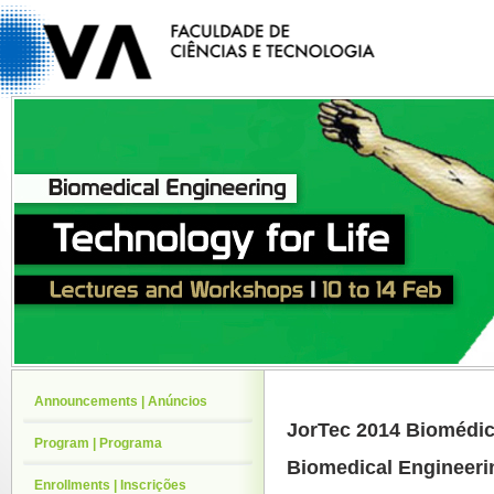
Announcements | Anúncios
JorTec 2014 Biomédi
Program | Programa
Biomedical Engineerin
Enrollments | Inscrições