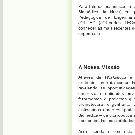
Para futuros biomédicos, in
Biomédica da Nova)
em p
Pedagógica de Engenhari
JORTEC (JORnadas TECno
conhecer as mais recentes d
engenharia.
A Nossa Missão
Através de
Workshops
e 
pretende, junto da comunida
revelando as oportunidade
empresas e entidades env
ferramentas e projectos qu
prometedora engenharia.
distinguidos oradores ligad
Biomédica – de biorrobótica 
horizontes das possibilidades
Assim sendo, e com este o