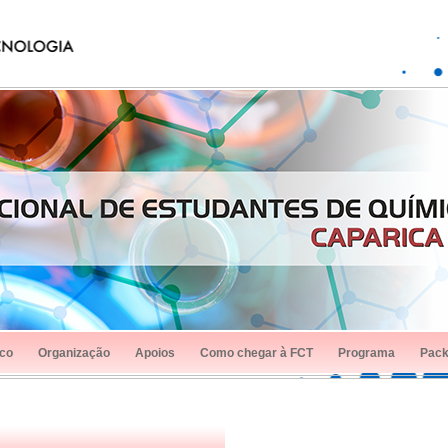
ico
Organização
Apoios
Como chegar à FCT
Programa
Pac