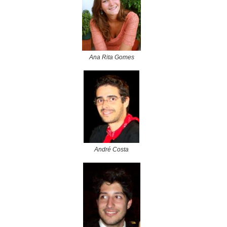
An
a Rita Gomes
André Costa