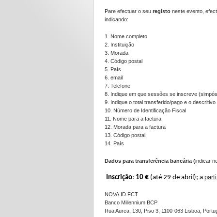
Pare efectuar o seu
registo
neste evento, efec
indicando:
1. Nome completo
2. Instituição
3. Morada
4. Código postal
5. País
6. email
7. Telefone
8. Indique em que sessões se inscreve (simpó
9. Indique o total transferido/pago e o descritivo
10. Número de Identificação Fiscal
11. Nome para a factura
12. Morada para a factura
13. Código postal
14. País
Dados para transferência bancária (
indicar n
Inscrição
:
10 €
(até 29 de abril);
a
part
NOVA
.
ID
.FCT
Banco Millennium BCP
Rua Aurea, 130, Piso 3, 1100-063 Lisboa, Portu