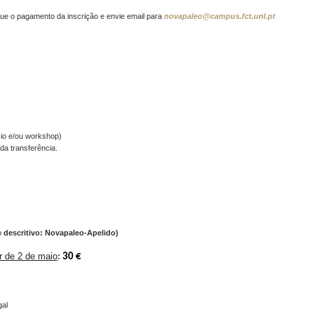
tue o pagamento da inscrição e envie email para
novapaleo@campus.fct.unl.pt
sio e/ou workshop)
 da transferência.
o
descritivo: Novapaleo-Apelido)
ir de 2 de maio
:
30 €
gal