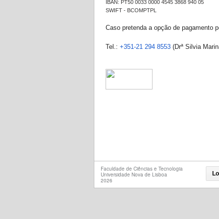
IBAN: PT50 0033 0000 4545 3868 940 05
SWIFT - BCOMPTPL
Caso pretenda a opção de pagamento por
Tel.:
+351-21 294 8553
(Drª
Silvia Mari
Faculdade de Ciências e Tecnologia
Lo
Universidade Nova de Lisboa
2026