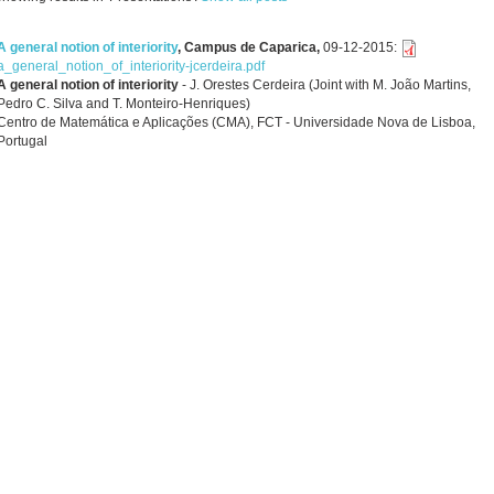
A general notion of interiority
,
Campus de Caparica,
09-12-2015
:
a_general_notion_of_interiority-jcerdeira.pdf
A general notion of interiority
- J. Orestes Cerdeira (Joint with M. João Martins,
Pedro C. Silva and T. Monteiro-Henriques)
Centro de Matemática e Aplicações (CMA), FCT - Universidade Nova de Lisboa,
Portugal