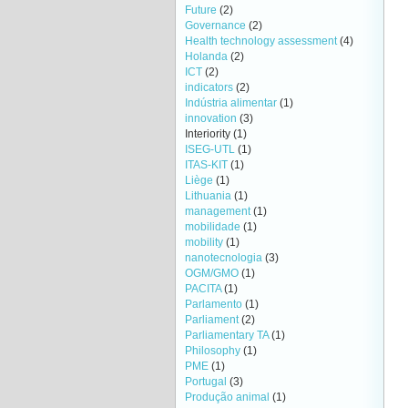
Future
(2)
Governance
(2)
Health technology assessment
(4)
Holanda
(2)
ICT
(2)
indicators
(2)
Indústria alimentar
(1)
innovation
(3)
Interiority
(1)
ISEG-UTL
(1)
ITAS-KIT
(1)
Liège
(1)
Lithuania
(1)
management
(1)
mobilidade
(1)
mobility
(1)
nanotecnologia
(3)
OGM/GMO
(1)
PACITA
(1)
Parlamento
(1)
Parliament
(2)
Parliamentary TA
(1)
Philosophy
(1)
PME
(1)
Portugal
(3)
Produção animal
(1)