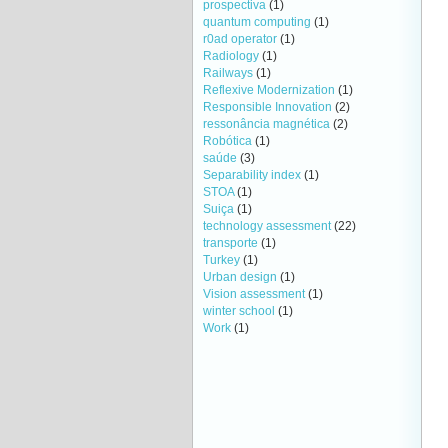
prospectiva
(1)
quantum computing
(1)
r0ad operator
(1)
Radiology
(1)
Railways
(1)
Reflexive Modernization
(1)
Responsible Innovation
(2)
ressonância magnética
(2)
Robótica
(1)
saúde
(3)
Separability index
(1)
STOA
(1)
Suiça
(1)
technology assessment
(22)
transporte
(1)
Turkey
(1)
Urban design
(1)
Vision assessment
(1)
winter school
(1)
Work
(1)