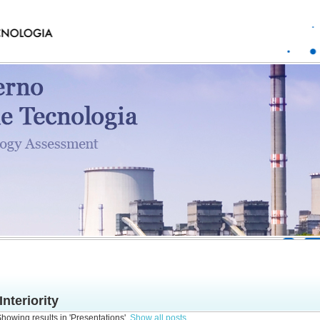
Interiority
howing results in 'Presentations'.
Show all posts