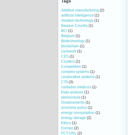
Tags
Additive manufacturing
(2)
artificial intelligence
(1)
Aviation technology
(1)
Basque Country
(1)
BCI
(1)
Belgium
(1)
Biotechnology
(1)
blockchain
(1)
carework
(1)
CES
(1)
Clusters
(1)
Competition
(1)
complex systems
(1)
cooperative systems
(1)
CTA
(3)
cuidados médicos
(1)
Data analysis
(1)
democracia
(1)
Doutoramento
(1)
economy policy
(1)
energy consumption
(1)
energy storage
(2)
Ethics
(1)
Europe
(2)
FCT-UNL
(2)