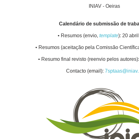
INIAV - Oeiras
Calendário de submissão de trab
• Resumos (envio,
template
): 20 abri
• Resumos (aceitação pela Comissão Científica
• Resumo final revisto (reenvio pelos autores
Contacto (email):
7sptaas@iniav.