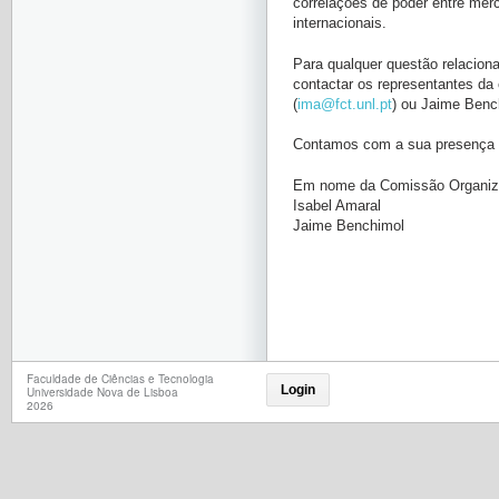
correlações de poder entre mer
internacionais.
Para qualquer questão relacion
contactar os representantes da
(
ima@fct.unl.pt
) ou Jaime Benc
Contamos com a sua presença 
Em nome da Comissão Organiza
Isabel Amaral
Jaime Benchimol
Faculdade de Ciências e Tecnologia
Login
Universidade Nova de Lisboa
2026