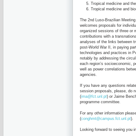
Tropical medicine and th
Tropical medicine and bio
The 2nd Luso-Brazilian Meeting 
welcomes proposals for individua
organized sessions of three or m
contributions with a transnation
analyses of the links between tr
post-World War II, in paying par
technologies and practices in Po
notably by addressing the circula
each region’s socioeconomic, pol
well as power correlations betw
agencies.
If you have any questions relate
session proposals, please, do n
(
ima@fct.unl.pt
) or Jaime Bench
programme committee.
For any other information please
(
conghmt@campus.fct.unl.pt
).
Looking forward to seeing you i