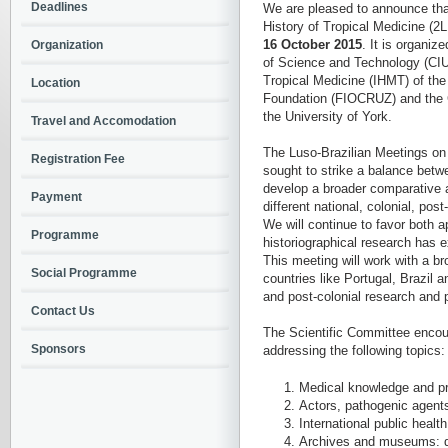
Deadlines
We are pleased to announce tha
History of Tropical Medicine (2
16 October 2015
. It is organiz
Organization
of Science and Technology (CIU
Tropical Medicine (IHMT) of th
Location
Foundation (FIOCRUZ) and the C
the University of York.
Travel and Accomodation
The Luso-Brazilian Meetings on 
Registration Fee
sought to strike a balance betwe
develop a broader comparative 
Payment
different national, colonial, post
We will continue to favor both 
Programme
historiographical research has e
This meeting will work with a b
Social Programme
countries like Portugal, Brazil 
and post-colonial research and p
Contact Us
The Scientific Committee encou
Sponsors
addressing the following topics:
Medical knowledge and prac
Actors, pathogenic agents
International public healt
Archives and museums: d