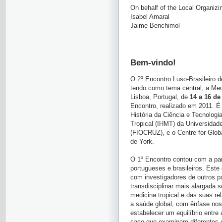
On behalf of the Local Organiz
Isabel Amaral
Jaime Benchimol
Bem-vindo!
O 2º Encontro Luso-Brasileiro 
tendo como tema central, a Med
Lisboa, Portugal, de
14 a 16 de
Encontro, realizado em 2011. É 
História da Ciência e Tecnologi
Tropical (IHMT) da Universida
(FIOCRUZ), e o Centre for Glob
de York.
O 1º Encontro contou com a part
portugueses e brasileiros. Este
com investigadores de outros pa
transdisciplinar mais alargada 
medicina tropical e das suas re
a saúde global, com ênfase no
estabelecer um equilíbrio entre 
caso que examinam diferentes co