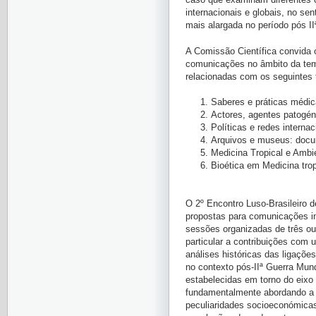
internacionais e globais, no se
mais alargada no período pós II
A Comissão Científica convida
comunicações no âmbito da te
relacionadas com os seguintes 
Saberes e práticas médica
Actores, agentes patogén
Políticas e redes interna
Arquivos e museus: doc
Medicina Tropical e Ambi
Bioética em Medicina trop
O 2º Encontro Luso-Brasileiro d
propostas para comunicações in
sessões organizadas de três o
particular a contribuições com
análises históricas das ligações
no contexto pós-IIª Guerra Mund
estabelecidas em torno do eixo 
fundamentalmente abordando a c
peculiaridades socioeconómicas