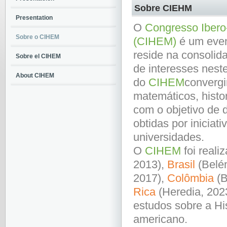
Sobre CIEHM
Presentation
O
Congresso Ibero
Sobre o CIHEM
(CIHEM)
é um even
reside na consoli
Sobre el CIHEM
de interesses nest
About CIHEM
do
CIHEM
convergi
matemáticos, histor
com o objetivo de 
obtidas por iniciati
universidades.
O
CIHEM
foi real
2013),
Brasil
(Belé
2017),
Colômbia
(B
Rica
(Heredia, 202
estudos sobre a Hi
americano.